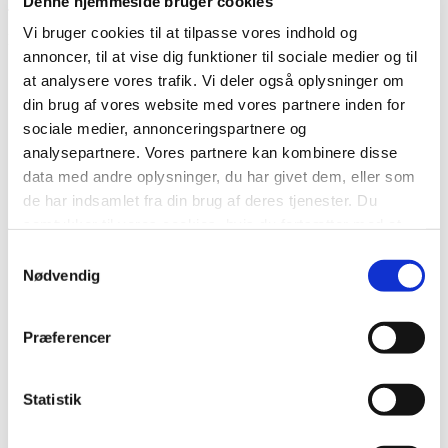
Denne hjemmeside bruger cookies
Jeg glæder mig til at kæmpe et brag af en valgkamp med jer.
Vi bruger cookies til at tilpasse vores indhold og
Kandidater
annoncer, til at vise dig funktioner til sociale medier og til
Matilde Dueholm
at analysere vores trafik. Vi deler også oplysninger om
George Hinge
din brug af vores website med vores partnere inden for
Lone Sandholdt Jacobsen
Jesper Kjeldsen
sociale medier, annonceringspartnere og
Maja Wolff Albrechtsen
analysepartnere. Vores partnere kan kombinere disse
Erhan Kilic
data med andre oplysninger, du har givet dem, eller som
Eva Borchorst Mejnertz
Berit Rousing
de har indsamlet fra din brug af deres tjenester. Du
Anna Thusgård
samtykker til vores cookies, hvis du fortsætter med at
Abdirashid Sheikh Mohamud
anvende vores hjemmeside.
Kresten Kjær Sørensen
Samtykkevalg
Anette Poulsen
Nødvendig
Steffen Wich
Iben Sønderup
Hüseyin Arac
Præferencer
Kristian Sommer
Heino Hamborg Gudmundsen
Aase Pedersen
Tayo Lill Andreasen
Statistik
Lise Jørgensen
Peter Adolfsen Løhmann