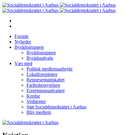
Forside
Nyheder
Byrådsgruppen
Byrådsgruppen
Byrådsudvalg
Vær med
Politisk medlemsarbejde
Lokalforeninger
Repræsentantskabet
Fællesbestyrelsen
Forretningsudvalget
Kredse
Vedtægter
Støt Socialdemokratiet i Aarhus
Bliv medlem