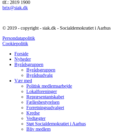
tlf.: 2819 1900
brix@siak.dk
© 2019 - copyright - siak.dk - Socialdemokratiet
i Aarhus
Persondatapolitik
Cookiepolitik
Forside
Nyheder
Byrådsgruppen
Byrådsgruppen
Byrådsudvalg
Vær med
Politisk medlemsarbejde
Lokalforeninger
Repræsentantskabet
Fællesbestyrelsen
Forretningsudvalget
Kredse
Vedtægter
Støt Socialdemokratiet i Aarhus
Bliv medlem