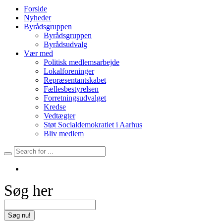
Forside
Nyheder
Byrådsgruppen
Byrådsgruppen
Byrådsudvalg
Vær med
Politisk medlemsarbejde
Lokalforeninger
Repræsentantskabet
Fællesbestyrelsen
Forretningsudvalget
Kredse
Vedtægter
Støt Socialdemokratiet i Aarhus
Bliv medlem
Søg her