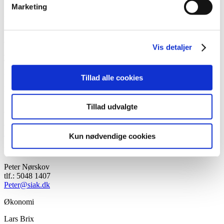
Michael Krogh Hansen
Marketing
Kontakt
Socialdemokraterne i Aarhus
Vester Alle 8
Vis detaljer
8000 Aarhus
Tlf.: 86 12 18 09
E-mail:
kontor@siak.dk
Tillad alle cookies
Partikontor
Socialdemokratiet
Tillad udvalgte
Vester Alle 8A, 1. 5
8000 Aarhus C
kontor@siak.dk
Kun nødvendige cookies
Formand
Peter Nørskov
tlf.: 5048 1407
Peter@siak.dk
Økonomi
Lars Brix