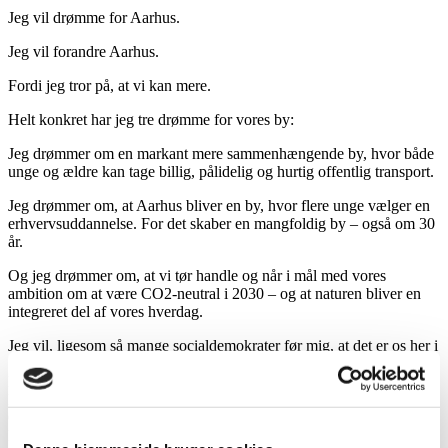
Jeg vil drømme for Aarhus.
Jeg vil forandre Aarhus.
Fordi jeg tror på, at vi kan mere.
Helt konkret har jeg tre drømme for vores by:
Jeg drømmer om en markant mere sammenhængende by, hvor både
unge og ældre kan tage billig, pålidelig og hurtig offentlig transport.
Jeg drømmer om, at Aarhus bliver en by, hvor flere unge vælger en
erhvervsuddannelse. For det skaber en mangfoldig by – også om 30
år.
Og jeg drømmer om, at vi tør handle og når i mål med vores
ambition om at være CO2-neutral i 2030 – og at naturen bliver en
integreret del af vores hverdag.
Jeg vil, ligesom så mange socialdemokrater før mig, at det er os her i
Socialdemokratiet, der vil store ting for vores by.
Der tør drømme.
Der vil.
Og det tror jeg også at I vil.
Derfor håber jeg, at I vil stemme på mig til urafstemningen.