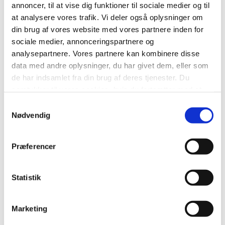
annoncer, til at vise dig funktioner til sociale medier og til
Lone Sandholdt Jacobsen
at analysere vores trafik. Vi deler også oplysninger om
Jesper Kjeldsen
Maja Wolff Albrechtsen
din brug af vores website med vores partnere inden for
Erhan Kilic
sociale medier, annonceringspartnere og
Eva Borchorst Mejnertz
analysepartnere. Vores partnere kan kombinere disse
Berit Rousing
Anna Thusgård
data med andre oplysninger, du har givet dem, eller som
Abdirashid Sheikh Mohamud
de har indsamlet fra din brug af deres tjenester. Du
Kresten Kjær Sørensen
samtykker til vores cookies, hvis du fortsætter med at
Anette Poulsen
Steffen Wich
anvende vores hjemmeside.
Samtykkevalg
Iben Sønderup
Nødvendig
Hüseyin Arac
Kristian Sommer
Heino Hamborg Gudmundsen
Aase Pedersen
Præferencer
Tayo Lill Andreasen
Lise Jørgensen
Peter Adolfsen Løhmann
Statistik
Michael Krogh Hansen
Kontakt
Marketing
Socialdemokraterne i Aarhus
Vester Alle 8