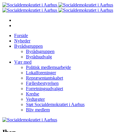
Forside
Nyheder
Byrådsgruppen
Byrådsgruppen
Byrådsudvalg
Vær med
Politisk medlemsarbejde
Lokalforeninger
Repræsentantskabet
Fællesbestyrelsen
Forretningsudvalget
Kredse
Vedtægter
Støt Socialdemokratiet i Aarhus
Bliv medlem