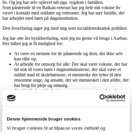
liv. Og jeg har selv oplevet tab pga. sygdom i familien.
Som pårørende til en Balkan-veteran har jeg hele mit voksne liv
været i kontakt med soldater og veteraner. Jeg har nær familie, der
har arbejdet med børn på døgninstitution.
Den livserfaring tager jeg med mig som socialdemokratisk politiker.
Jeg har otte års byrådserfaring, som jeg nu gerne vil bruge i Aarhus.
Her håber jeg at få mulighed for:
At være en stemme for de pårørende og dem, der ikke selv
kan råbe op.
At arbejde for omsorg for alle: Der skal være voksne, der har
tid nok til vores børn i daginstitutionerne, der skal være et
måltid mad til skolebørnene, et menneske der lytter til den
ensomme unge, og ansatte, der ser mennesket i den ældre, der
har brug for pleje og omsorg.
At arbejde for at beskytte vores natur, vores grundvand og
modvirke klimaforandringerne – og så skal vi selvfølgelig
have en fornuftig trafikafvikling, så vores hverdag i Aarhus
Kommune kan fungere.
Kandidater
Denne hjemmeside bruger cookies
Matilde Dueholm
Vi bruger cookies til at tilpasse vores indhold og
George Hinge