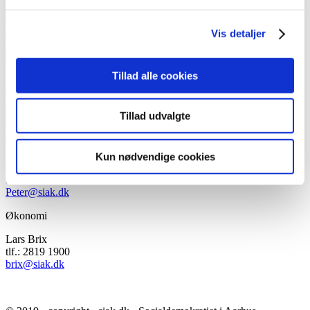
8000 Aarhus
Tlf.: 86 12 18 09
Vis detaljer
E-mail:
kontor@siak.dk
Partikontor
Tillad alle cookies
Socialdemokratiet
Vester Alle 8A, 1. 5
8000 Aarhus C
Tillad udvalgte
kontor@siak.dk
Formand
Kun nødvendige cookies
Peter Nørskov
tlf.: 5048 1407
Peter@siak.dk
Økonomi
Lars Brix
tlf.: 2819 1900
brix@siak.dk