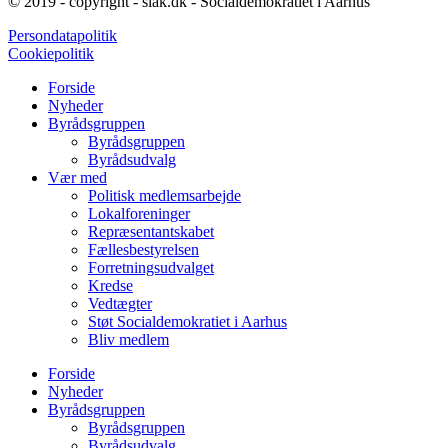
© 2019 - copyright - siak.dk - Socialdemokratiet
i Aarhus
Persondatapolitik
Cookiepolitik
Forside
Nyheder
Byrådsgruppen
Byrådsgruppen
Byrådsudvalg
Vær med
Politisk medlemsarbejde
Lokalforeninger
Repræsentantskabet
Fællesbestyrelsen
Forretningsudvalget
Kredse
Vedtægter
Støt Socialdemokratiet i Aarhus
Bliv medlem
Forside
Nyheder
Byrådsgruppen
Byrådsgruppen
Byrådsudvalg