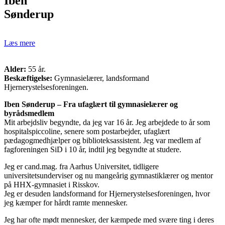
Iben
Sønderup
Læs mere
Alder:
55 år.
Beskæftigelse:
Gymnasielærer, landsformand
Hjernerystelsesforeningen.
Iben Sønderup – Fra ufaglært til gymnasielærer og
byrådsmedlem
Mit arbejdsliv begyndte, da jeg var 16 år. Jeg arbejdede to år som
hospitalspiccoline, senere som postarbejder, ufaglært
pædagogmedhjælper og biblioteksassistent. Jeg var medlem af
fagforeningen SiD i 10 år, indtil jeg begyndte at studere.
Jeg er cand.mag. fra Aarhus Universitet, tidligere
universitetsunderviser og nu mangeårig gymnastiklærer og mentor
på HHX-gymnasiet i Risskov.
Jeg er desuden landsformand for Hjernerystelsesforeningen, hvor
jeg kæmper for hårdt ramte mennesker.
Jeg har ofte mødt mennesker, der kæmpede med svære ting i deres