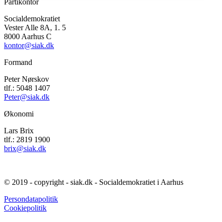
Partikontor
Socialdemokratiet
Vester Alle 8A, 1. 5
8000 Aarhus C
kontor@siak.dk
Formand
Peter Nørskov
tlf.: 5048 1407
Peter@siak.dk
Økonomi
Lars Brix
tlf.: 2819 1900
brix@siak.dk
© 2019 - copyright - siak.dk - Socialdemokratiet
i Aarhus
Persondatapolitik
Cookiepolitik