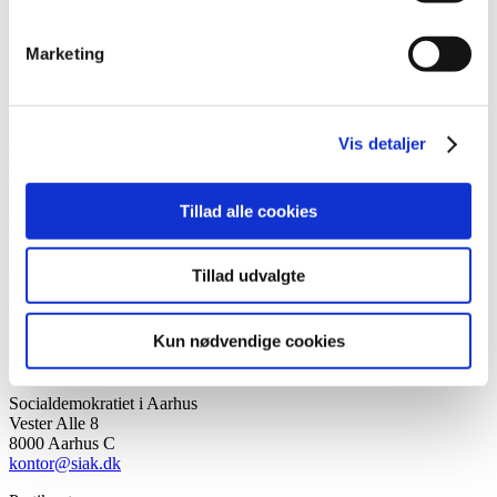
Marketing
Aarhus Kommune er inddelt i fire valgkredse. I hver valgkreds er
Vis detaljer
der en kredsorganisation, der hver opstiller sin socialdemokratiske
kandidat til Folketinget.
Tillad alle cookies
Kredse
Sydkredsen
Tillad udvalgte
Vestkredsen
Nordkredsen
Østkredsen
Kun nødvendige cookies
Kontakt
Socialdemokratiet i Aarhus
Vester Alle 8
8000 Aarhus C
kontor@siak.dk