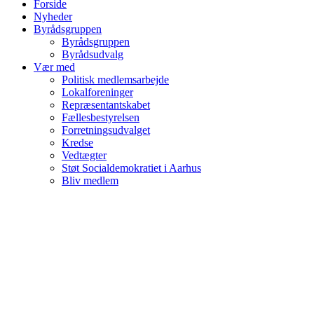
Forside
Nyheder
Byrådsgruppen
Byrådsgruppen
Byrådsudvalg
Vær med
Politisk medlemsarbejde
Lokalforeninger
Repræsentantskabet
Fællesbestyrelsen
Forretningsudvalget
Kredse
Vedtægter
Støt Socialdemokratiet i Aarhus
Bliv medlem
Forside
Nyheder
Byrådsgruppen
Byrådsgruppen
Byrådsudvalg
Vær med
Politisk medlemsarbejde
Lokalforeninger
Repræsentantskabet