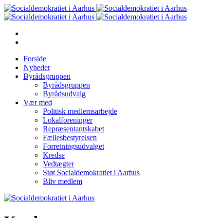
Forside
Nyheder
Byrådsgruppen
Byrådsgruppen
Byrådsudvalg
Vær med
Politisk medlemsarbejde
Lokalforeninger
Repræsentantskabet
Fællesbestyrelsen
Forretningsudvalget
Kredse
Vedtægter
Støt Socialdemokratiet i Aarhus
Bliv medlem