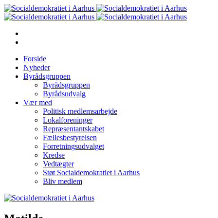
Forside
Nyheder
Byrådsgruppen
Byrådsgruppen
Byrådsudvalg
Vær med
Politisk medlemsarbejde
Lokalforeninger
Repræsentantskabet
Fællesbestyrelsen
Forretningsudvalget
Kredse
Vedtægter
Støt Socialdemokratiet i Aarhus
Bliv medlem