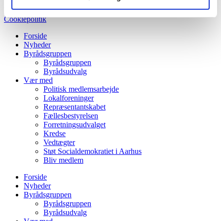
Persondatapolitik
Cookiepolitik
Forside
Nyheder
Byrådsgruppen
Byrådsgruppen
Byrådsudvalg
Vær med
Politisk medlemsarbejde
Lokalforeninger
Repræsentantskabet
Fællesbestyrelsen
Forretningsudvalget
Kredse
Vedtægter
Støt Socialdemokratiet i Aarhus
Bliv medlem
Forside
Nyheder
Byrådsgruppen
Byrådsgruppen
Byrådsudvalg