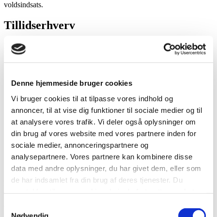
voldsindsats.
Tillidserhverv
Medlem i Dansk Socialrådgiverforenings hovedbestyrelse
Beskikket medlem af Abortnævnet.
Bestyrelsesmedlem på Aarhus Krisecenter.
Byrådsmedlemmer
Denne hjemmeside bruger cookies
Anders Winnerskjold
Anette Poulsen
Vi bruger cookies til at tilpasse vores indhold og
Eva Borchorst Mejnertz
annoncer, til at vise dig funktioner til sociale medier og til
Anna Thusgård
at analysere vores trafik. Vi deler også oplysninger om
Steffen Wich
Hüseyin Arac
din brug af vores website med vores partnere inden for
Jesper Kjeldsen
sociale medier, annonceringspartnere og
Matilde Dueholm
analysepartnere. Vores partnere kan kombinere disse
Berit Rousing
Kristian Sommer
data med andre oplysninger, du har givet dem, eller som
de har indsamlet fra din brug af deres tjenester. Du
Kontakt
samtykker til vores cookies, hvis du fortsætter med at
Socialdemokraterne i Aarhus
anvende vores hjemmeside.
Samtykkevalg
Vester Alle 8
Nødvendig