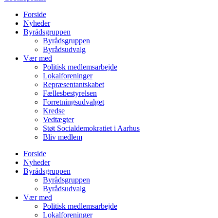
Forside
Nyheder
Byrådsgruppen
Byrådsgruppen
Byrådsudvalg
Vær med
Politisk medlemsarbejde
Lokalforeninger
Repræsentantskabet
Fællesbestyrelsen
Forretningsudvalget
Kredse
Vedtægter
Støt Socialdemokratiet i Aarhus
Bliv medlem
Forside
Nyheder
Byrådsgruppen
Byrådsgruppen
Byrådsudvalg
Vær med
Politisk medlemsarbejde
Lokalforeninger