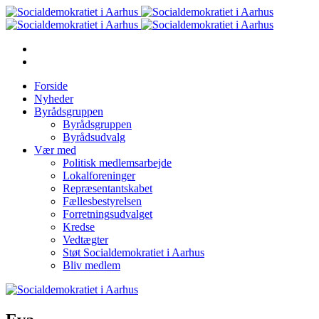
Forside
Nyheder
Byrådsgruppen
Byrådsgruppen
Byrådsudvalg
Vær med
Politisk medlemsarbejde
Lokalforeninger
Repræsentantskabet
Fællesbestyrelsen
Forretningsudvalget
Kredse
Vedtægter
Støt Socialdemokratiet i Aarhus
Bliv medlem