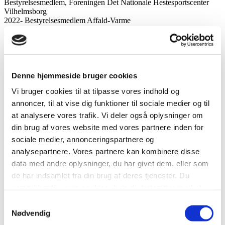
Bestyrelsesmedlem, Foreningen Det Nationale Hestesportscenter
Vilhelmsborg
2022- Bestyrelsesmedlem Affald-Varme
Tidligere:
Forkvinde for Aarhus Krisecenter
Næstforkvinde for Aarhus Forældreorganisation
Bestyrelsesmedlem for Frontløberne
Næstforkvinde i Dagtilbudsbestyrelsen Møllevang
Denne hjemmeside bruger cookies
Tillidsrepræsentant
Vi bruger cookies til at tilpasse vores indhold og
Forkvinde for UWC netværk Danmark
Bestyrelsesforkvinde for Internationalt Center
annoncer, til at vise dig funktioner til sociale medier og til
Næstforkvinde, kasserer og aktivitetskoordinator for McGill
at analysere vores trafik. Vi deler også oplysninger om
Internatonal Student’s Union
din brug af vores website med vores partnere inden for
Medlem af udviklingsprojekter for Møllevangskirken
2018-20 Medlem af KL’s Miljø og Forsyningsudvalg
sociale medier, annonceringspartnere og
2020 Medlem af KL’s Internationale udvalg, regionsudvalget,
analysepartnere. Vores partnere kan kombinere disse
SEDEC og ENVE
data med andre oplysninger, du har givet dem, eller som
Politik
de har indsamlet fra din brug af deres tjenester. Du
samtykker til vores cookies, hvis du fortsætter med at
2022- Næstformand for den Socialdemokratiske gruppe
anvende vores hjemmeside.
Samtykkevalg
2022- Rådmandssuppleant for Anders Winnerskjold, Sociale
Nødvendig
Forhold og Beskæftigelse
2021- Bestyrelsesmedlem, Socialdemokratiet i Højbjerg