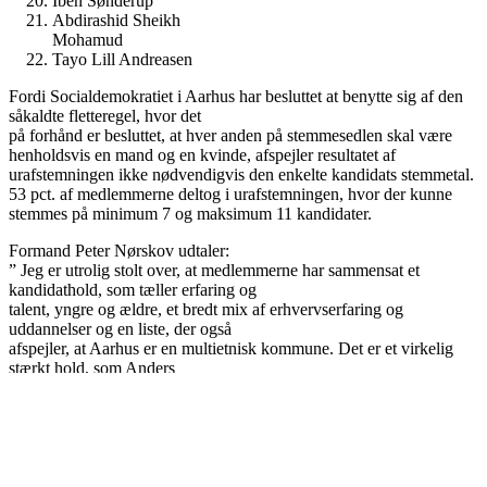
Iben Sønderup
Abdirashid Sheikh
Mohamud
Tayo Lill Andreasen
Fordi Socialdemokratiet i Aarhus har besluttet at benytte sig af den
såkaldte fletteregel, hvor det
på forhånd er besluttet, at hver anden på stemmesedlen skal være
henholdsvis en mand og en kvinde, afspejler resultatet af
urafstemningen ikke nødvendigvis den enkelte kandidats stemmetal.
53 pct. af medlemmerne deltog i urafstemningen, hvor der kunne
stemmes på minimum 7 og maksimum 11 kandidater.
Formand Peter Nørskov udtaler:
” Jeg er utrolig stolt over, at medlemmerne har sammensat et
kandidathold, som tæller erfaring og
talent, yngre og ældre, et bredt mix af erhvervserfaring og
uddannelser og en liste, der også
afspejler, at Aarhus er en multietnisk kommune. Det er et virkelig
stærkt hold, som Anders
Winnerskjold står i spidsen for”
Borgmester Anders Winnerskjold udtaler:
”Jeg glæder mig til at stå i spidsen for et stærkt og mangfoldigt
kandidathold, som afspejler den