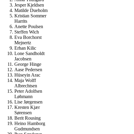
Jesper Kjeldsen
Matilde Dueholm
Kristian Sommer
Harrits
Anette Poulsen
Steffen Wich
Eva Borchorst
Mejnertz
Erhan Kilic
Lone Sandholdt
Jacobsen
George Hinge
Aase Pedersen
Hüseyin Arac
Maja Wolff
Albrechtsen
Peter Adolfsen
Løhmann
Lise Jørgensen
Kresten Kjær
Sørensen
Berit Rousing
Heino Hamborg
Gudmundsen