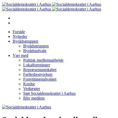
Forside
Nyheder
Byrådsgruppen
Byrådsgruppen
Byrådsudvalg
Vær med
Politisk medlemsarbejde
Lokalforeninger
Repræsentantskabet
Fællesbestyrelsen
Forretningsudvalget
Kredse
Vedtægter
Støt Socialdemokratiet i Aarhus
Bliv medlem