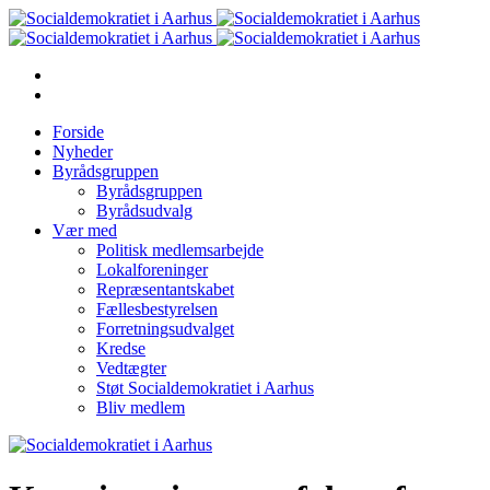
Forside
Nyheder
Byrådsgruppen
Byrådsgruppen
Byrådsudvalg
Vær med
Politisk medlemsarbejde
Lokalforeninger
Repræsentantskabet
Fællesbestyrelsen
Forretningsudvalget
Kredse
Vedtægter
Støt Socialdemokratiet i Aarhus
Bliv medlem