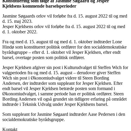
Konstituering som følge af Jasmine Søgaard og Jesper
Kjeldsens kommende barselsperioder
Jasmine Søgaards orlov vil forløbe fra d. 15. august 2022 til og med
d. 15. maj 2023.
Jesper Kjeldsens orlov vil forløbe fra d. 15. august 2022 til og med
d. 1. oktober 2022.
Fra og med d. 15. august til og med d. 1. oktober indtræder Lone
Hindø som konstitueret politisk ordfører for den socialdemokratiske
byrådsgruppe – efter d. 1. oktober vil Jesper Kjeldsen, efter endt
barsel, overtage posten som politisk ordfører.
Jesper Kjeldsen afgiver sin post i Kulturudvalget til Steffen Wich for
valgperioden fra og med d. 15. august – derudover giver Steffen
Wich sin post i Økonomiudvalget videre til Steen Bording
Andersen, der indtræder som suppleant for Jesper Kjeldsen. Efter
endt barsel vil Jesper Kjeldsen betræde posten som formand i
Økonomiudvalget, i samme periode han er politisk ordfører. Steen
Bording Andersen vil også grundet sin tidligere erfaring på området
indtræde i Teknisk Udvalg under Jesper Kjeldsens barsel.
Som suppleant for Jasmine Søgaard indtræder Aase Pedersen i den
socialdemokratiske byrådsgruppe.
Kontakt