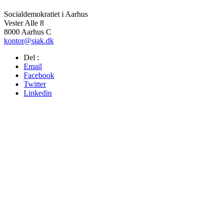
Socialdemokratiet i Aarhus
Vester Alle 8
8000 Aarhus C
kontor@siak.dk
Del :
Email
Facebook
Twitter
Linkedin
Reddit
Tumblr
0
Partikontor
Socialdemokratiet
Vester Alle 8A, 1. 5
8000 Aarhus C
kontor@siak.dk
Formand
Peter Nørskov