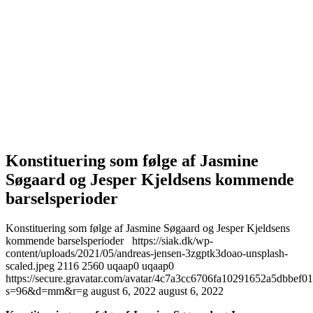
Konstituering som følge af Jasmine
Søgaard og Jesper Kjeldsens kommende
barselsperioder
Konstituering som følge af Jasmine Søgaard og Jesper Kjeldsens
kommende barselsperioder
https://siak.dk/wp-
content/uploads/2021/05/andreas-jensen-3zgptk3doao-unsplash-
scaled.jpeg
2116
2560
uqaap0
uqaap0
https://secure.gravatar.com/avatar/4c7a3cc6706fa10291652a5dbbe
s=96&d=mm&r=g
august 6, 2022
august 6, 2022